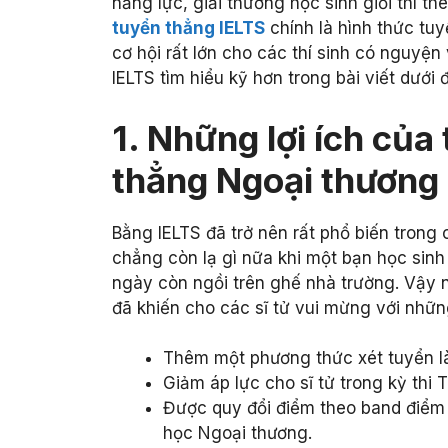
năng lực, giải thưởng học sinh giỏi thì t
tuyển thẳng IELTS
chính là hình thức tu
cơ hội rất lớn cho các thí sinh có nguyệ
IELTS tìm hiểu kỹ hơn trong bài viết dưới 
1. Những lợi ích của
thẳng Ngoại thương
Bằng IELTS đã trở nên rất phổ biến tron
chẳng còn lạ gì nữa khi một bạn học sin
ngày còn ngồi trên ghế nhà trường. Vậy 
đã khiến cho các sĩ tử vui mừng với nhữn
Thêm một phương thức xét tuyển là 
Giảm áp lực cho sĩ tử trong kỳ th
Được quy đổi điểm theo band điểm 
học Ngoại thương.