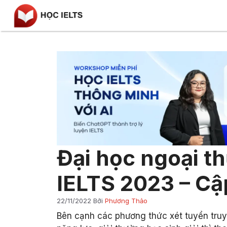
Chuyển
đến
nội
dung
Đại học ngoại t
IELTS 2023 – Cậ
22/11/2022
Bởi
Phương Thảo
Bên cạnh các phương thức xét tuyển truy