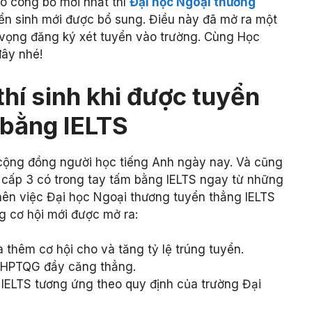
heo công bố mới nhất thì
Đại học Ngoại thương
yển sinh mới được bổ sung. Điều này đã mở ra một
n vọng đăng ký xét tuyển vào trường. Cùng Học
đây nhé!
 thí sinh khi được tuyển
 bằng IELTS
g cộng đồng người học tiếng Anh ngày nay. Và cũng
h cấp 3 có trong tay tấm bằng IELTS ngay từ những
nên việc Đại học Ngoại thương tuyển thẳng IELTS
g cơ hội mới được mở ra:
thêm cơ hội cho và tăng tỷ lệ trúng tuyển.
i THPTQG đầy căng thẳng.
IELTS tương ứng theo quy định của trường Đại