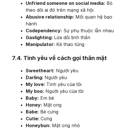
Unfriend someone on social media:
Bỏ
theo dõi ai đó trên mạng xã hội
Abusive relationship:
Mối quan hệ bạo
hành
Codependency:
Sự phụ thuộc lẫn nhau
Gaslighting:
Lừa dối tinh thần
Manipulator:
Kẻ thao túng
7.4. Tình yêu về cách gọi thân mật
Sweetheart:
Người yêu
Darling:
Người yêu
My love:
Tình yêu của tôi
My boo:
Người yêu của tôi
Baby:
Em bé
Honey:
Mật ong
Babe:
Bé cưng
Cutie:
Cưng
Honeybun:
Mật ong nhỏ