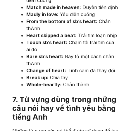
điên cuồng
Match made in heaven:
Duyên tiền định
Madly in love:
Yêu điên cuồng
From the bottom of sb’s heart:
Chân
thAnh
Heart skipped a beat:
Trái tim loạn nhịp
Touch sb’s heart:
Chạm tới trái tim của
ai đó
Bare sb’s heart:
Bày tỏ một cách chân
thAnh
Change of heart:
Tình cảm đã thay đổi
Break up:
Chia tay
Whole-heartly:
Chân thành
7. Từ vựng dùng trong những
câu nói hay về tình yêu bằng
tiếng Anh
Những từ vựng này có thể được sử dụng để tạo