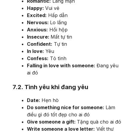
Romantic:
Lãng mạn
Happy:
Vui vẻ
Excited:
Hấp dẫn
Nervous:
Lo lắng
Anxious:
Hồi hộp
Insecure:
Mất tự tin
Confident:
Tự tin
In love:
Yêu
Confess:
Tỏ tình
Falling in love with someone:
Đang yêu
ai đó
7.2. Tình yêu khi đang yêu
Date:
Hẹn hò
Do something nice for someone:
Làm
điều gì đó tốt đẹp cho ai đó
Give someone a gift:
Tặng quà cho ai đó
Write someone a love letter:
Viết thư