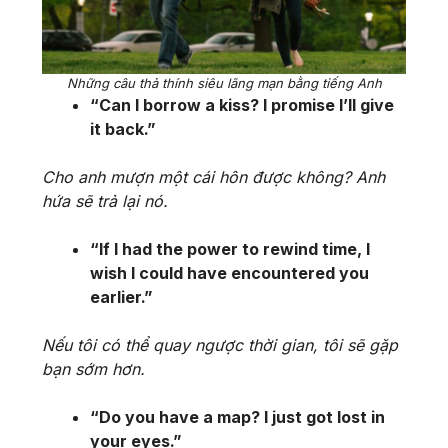
Những câu thả thính siêu lãng mạn bằng tiếng Anh
“Can I borrow a kiss? I promise I’ll give
it back.”
Cho anh mượn một cái hôn được không? Anh
hứa sẽ trả lại nó.
“If I had the power to rewind time, I
wish I could have encountered you
earlier.”
Nếu tôi có thể quay ngược thời gian, tôi sẽ gặp
bạn sớm hơn.
“Do you have a map? I just got lost in
your eyes.”