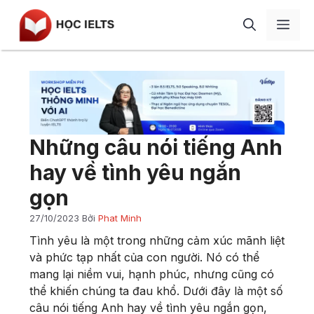
Chuyển
Men
đến
nội
dung
Giới thiệu
Học IELTS
IELTS Speaking
Blog
Những câu nói tiếng Anh
IELTS Writing
Review
hay về tình yêu ngắn
IELTS Listening
Liên hệ
gọn
IELTS Reading
27/10/2023
Bởi
Phat Minh
Từ vựng
Tình yêu là một trong những cảm xúc mãnh liệt
Ngữ pháp
và phức tạp nhất của con người. Nó có thể
mang lại niềm vui, hạnh phúc, nhưng cũng có
Tài liệu
thể khiến chúng ta đau khổ. Dưới đây là một số
câu nói tiếng Anh hay về tình yêu ngắn gọn,