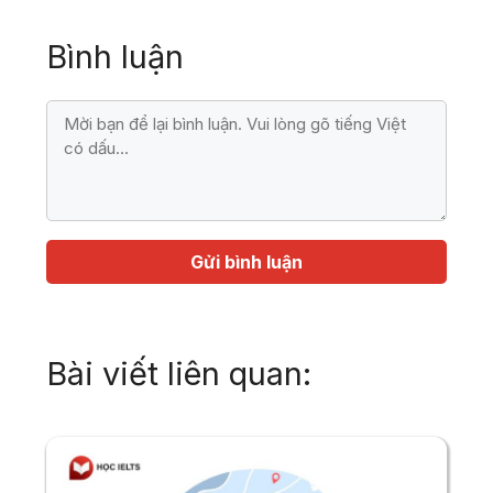
Bình luận
Bình
luận
Họ
Địa
tên
chỉ
email
Bài viết liên quan: