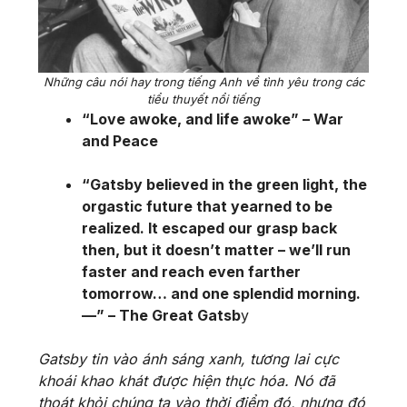
Những câu nói hay trong tiếng Anh về tình yêu trong các
tiểu thuyết nổi tiếng
“Love awoke, and life awoke” – War
and Peace
“Gatsby believed in the green light, the
orgastic future that yearned to be
realized. It escaped our grasp back
then, but it doesn’t matter – we’ll run
faster and reach even farther
tomorrow… and one splendid morning.
—” – The Great Gatsb
y
Gatsby tin vào ánh sáng xanh, tương lai cực
khoái khao khát được hiện thực hóa. Nó đã
thoát khỏi chúng ta vào thời điểm đó, nhưng đó