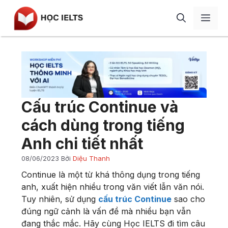
Chuyển
Men
đến
nội
dung
Giới thiệu
Học IELTS
IELTS Speaking
Blog
Cấu trúc Continue và
IELTS Writing
Review
cách dùng trong tiếng
IELTS Listening
Liên hệ
Anh chi tiết nhất
IELTS Reading
08/06/2023
Bởi
Diệu Thanh
Từ vựng
Continue là một từ khá thông dụng trong tiếng
Ngữ pháp
anh, xuất hiện nhiều trong văn viết lẫn văn nói.
Tuy nhiên, sử dụng
cấu trúc Continue
sao cho
Tài liệu
đúng ngữ cảnh là vấn đề mà nhiều bạn vẫn
đang thắc mắc. Hãy cùng Học IELTS đi tìm câu