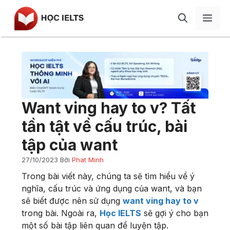
Chuyển
Men
đến
nội
dung
Giới thiệu
Học IELTS
IELTS Speaking
Blog
Want ving hay to v? Tất
IELTS Writing
Review
tần tật về cấu trúc, bài
IELTS Listening
Liên hệ
tập của want
IELTS Reading
27/10/2023
Bởi
Phat Minh
Từ vựng
Trong bài viết này, chúng ta sẽ tìm hiểu về ý
Ngữ pháp
nghĩa, cấu trúc và ứng dụng của want, và bạn
sẽ biết được nên sử dụng
want ving hay to v
Tài liệu
trong bài. Ngoài ra,
Học IELTS
sẽ gợi ý cho bạn
một số bài tập liên quan để luyện tập.