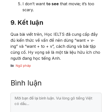
I don’t want
to see
that movie; it’s too
scary.
9. Kết luận
Qua bài viết trên, Học IELTS đã cung cấp đầy
đủ kiến thức về vấn đề nên dùng “want + v-
ing” và “want + to + v”, cách dùng và bài tập
củng cố. Hy vọng sẽ là một tài liệu hữu ích cho
người đang học tiếng Anh.
Danh
Ngữ pháp
mục
Bình luận
Bình
luận