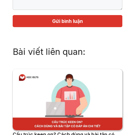
Họ
Địa
tên
chỉ
email
Bài viết liên quan:
Cấu trúc keen on? Cách dùng và bài tập có