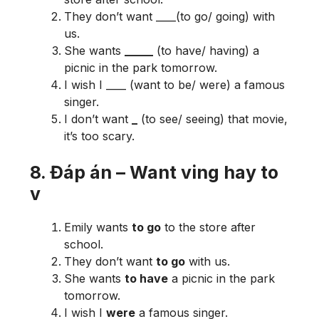
They don’t want ____(to go/ going) with
us.
She wants
_____
(to have/ having) a
picnic in the park tomorrow.
I wish I ____ (want to be/ were) a famous
singer.
I don’t want
_
(to see/ seeing) that movie,
it’s too scary.
8. Đáp án – Want ving hay to
v
Emily wants
to go
to the store after
school.
They don’t want
to go
with us.
She wants
to have
a picnic in the park
tomorrow.
I wish I
were
a famous singer.