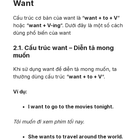
Want
Cấu trúc cơ bản của want là “
want + to + V
”
hoặc “
want + V-ing
“. Dưới đây là một số cách
dùng phổ biến của want
2.1. Cấu trúc want – Diễn tả mong
muốn
Khi sử dụng want để diễn tả mong muốn, ta
thường dùng cấu trúc “
want + to + V
“.
Ví dụ:
I want to go to the movies tonight.
Tôi muốn đi xem phim tối nay.
She wants to travel around the world.