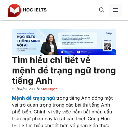
Chuyển
Men
đến
nội
dung
Giới thiệu
Học IELTS
IELTS Speaking
Blog
Tìm hiểu chi tiết về
IELTS Writing
Review
mệnh đề trạng ngữ trong
IELTS Listening
Liên hệ
tiếng Anh
IELTS Reading
23/04/2023
Bởi
Mai Ngọc
Từ vựng
Mệnh đề trạng ngữ
trong tiếng Anh đóng một
Ngữ pháp
vai trò quan trọng trong các bài thi tiếng Anh
phổ biến. Chính vì vậy việc nắm bắt phần cấu
Tài liệu
trúc ngữ pháp này là rất cần thiết. Cùng Học
IELTS tìm hiểu chi tiết hơn về phần kiến thức