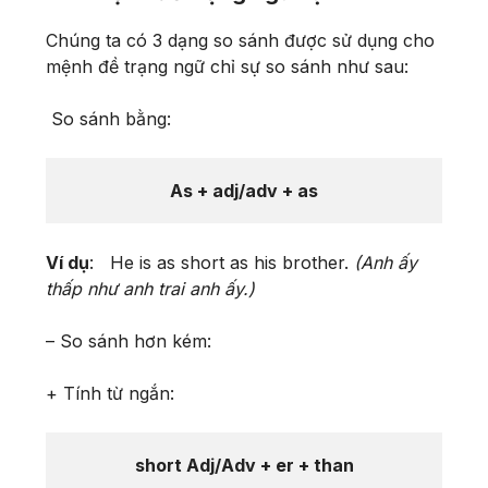
Chúng ta có 3 dạng so sánh được sử dụng cho
mệnh đề trạng ngữ chỉ sự so sánh như sau:
So sánh bằng:
As + adj/adv + as
Ví dụ
: He is as short as his brother.
(Anh ấy
thấp như anh trai anh ấy.)
– So sánh hơn kém:
+ Tính từ ngắn:
short Adj/Adv + er + than