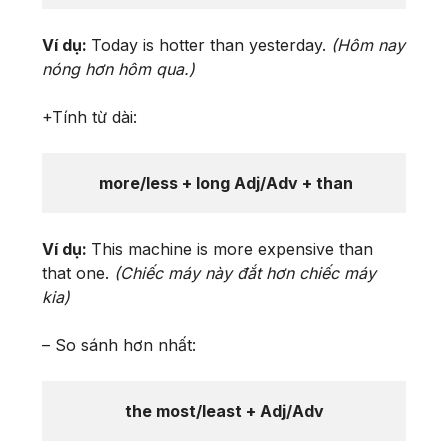
Ví dụ:
Today is hotter than yesterday.
(Hôm nay
nóng hơn hôm qua.)
+Tính từ dài:
 more/less + long Adj/Adv + than
Ví dụ:
This machine is more expensive than
that one.
(Chiếc máy này đắt hơn chiếc máy
kia)
– So sánh hơn nhất:
the most/least + Adj/Adv