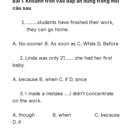
Bài 1: Khoanh tròn vào đáp án đúng trong mỗi
câu sau
……..students have finished their work,
they can go home.
A. No sooner B. As soon as C. While D. Before
2. Linda was only 21…… she had her first
baby.
A. because B. when C. if D. since
3. I made a mistake ….I didn’t concentrate
on the work.
A. though B. when C. because
D. if