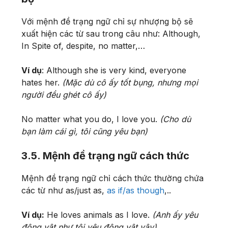
Với mệnh đề trạng ngữ chỉ sự nhượng bộ sẽ
xuất hiện các từ sau trong câu như: Although,
In Spite of, despite, no matter,…
Ví dụ
: Although she is very kind, everyone
hates her.
(Mặc dù cô ấy tốt bụng, nhưng mọi
người đều ghét cô ấy)
No matter what you do, I love you.
(Cho dù
bạn làm cái gì, tôi cũng yêu bạn)
3.5. Mệnh đề trạng ngữ cách thức
Mệnh đề trạng ngữ chỉ cách thức thường chứa
các từ như as/just as,
as if/as though
,..
Ví dụ:
He loves animals as I love.
(Anh ấy yêu
động vật như tôi yêu động vật vậy)