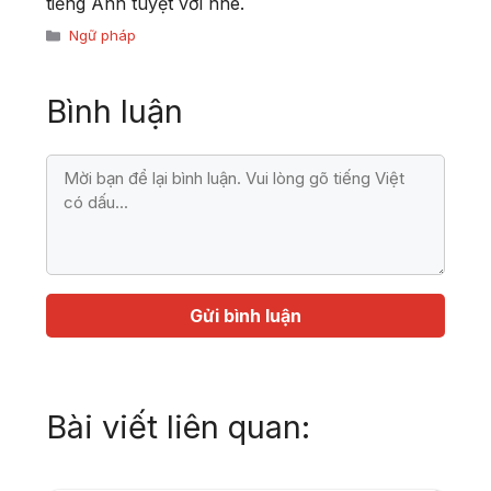
tiếng Anh tuyệt vời nhé.
Danh
Ngữ pháp
mục
Bình luận
Bình
luận
Họ
Địa
tên
chỉ
email
Bài viết liên quan: