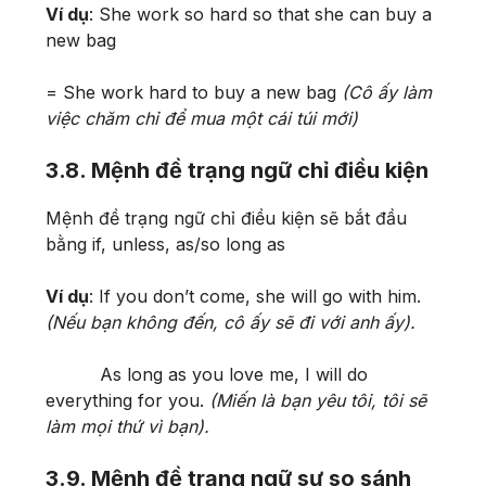
Ví dụ
: She work so hard so that she can buy a
new bag
= She work hard to buy a new bag
(Cô ấy làm
việc chăm chỉ để mua một cái túi mới)
3.8. Mệnh đề trạng ngữ chỉ điều kiện
Mệnh đề trạng ngữ chỉ điều kiện sẽ bắt đầu
bằng if, unless, as/so long as
Ví dụ
: If you don’t come, she will go with him.
(Nếu bạn không đến, cô ấy sẽ đi với anh ấy).
As long as you love me, I will do
everything for you.
(Miến là bạn yêu tôi, tôi sẽ
làm mọi thứ vì bạn).
3.9. Mệnh đề trạng ngữ sự so sánh