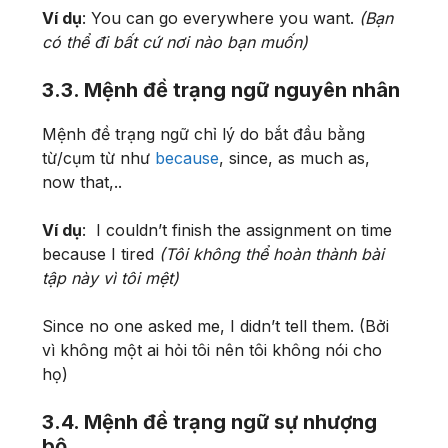
Ví dụ
: You can go everywhere you want.
(Bạn
có thể đi bất cứ nơi nào bạn muốn)
3.3. Mệnh đề trạng ngữ nguyên nhân
Mệnh đề trạng ngữ chỉ lý do bắt đầu bằng
từ/cụm từ như
because
, since, as much as,
now that,..
Ví dụ
: I couldn’t finish the assignment on time
because I tired
(Tôi không thể hoàn thành bài
tập này vì tôi mệt)
Since no one asked me, I didn’t tell them. (Bởi
vì không một ai hỏi tôi nên tôi không nói cho
họ)
3.4. Mệnh đề trạng ngữ sự nhượng
bộ