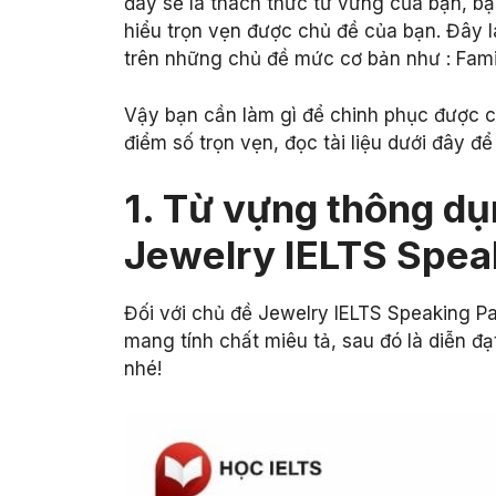
đây sẽ là thách thức từ vừng của bạn, b
hiểu trọn vẹn được chủ đề của bạn. Đây l
trên những chủ đề mức cơ bản như : Fami
Vậy bạn cần làm gì để chinh phục được ch
điểm số trọn vẹn, đọc tài liệu dưới đây để 
1. Từ vựng thông dụ
Jewelry IELTS Speak
Đối với chủ đề Jewelry IELTS Speaking 
mang tính chất miêu tả, sau đó là diễn đ
nhé!