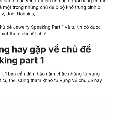
ạn cần có đủ vốn từ minh họa để người dùng có thể
à một trong những chủ đề ở độ khó trung bình ở
ly, Job, Hobbies, …
ủ đề Jewelry Speaking Part 1 và tự tin có được
biết thêm chi tiết nhé!
ng hay gặp về chủ đề
ing part 1
Part 1 bạn cần đảm bảo nắm chắc những từ vựng
ạt cụ thể. Cùng tham khảo từ vựng về chủ đề này