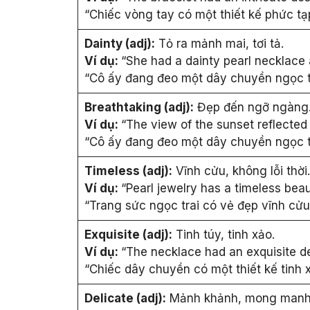
“Chiếc vòng tay có một thiết kế phức tạp
Dainty (adj):
Tỏ ra mảnh mai, tơi tả.
Ví dụ:
“She had a dainty pearl necklace 
“Cô ấy đang đeo một dây chuyền ngọc t
Breathtaking (adj):
Đẹp đến ngỡ ngàng
Ví dụ:
“The view of the sunset reflected
“Cô ấy đang đeo một dây chuyền ngọc t
Timeless (adj):
Vĩnh cửu, không lỗi thời.
Ví dụ:
“Pearl jewelry has a timeless bea
“Trang sức ngọc trai có vẻ đẹp vĩnh cửu,
Exquisite (adj):
Tinh túy, tinh xảo.
Ví dụ:
“The necklace had an exquisite des
“Chiếc dây chuyền có một thiết kế tinh xả
Delicate (adj):
Mảnh khảnh, mong manh