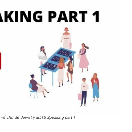
về chủ đề Jewelry IELTS Speaking part 1