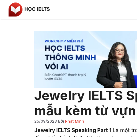
Chuyển
đến
nội
dung
Jewelry IELTS Sp
mẫu kèm từ vựn
25/09/2023
Bởi
Phat Minh
Jewelry IELTS Speaking Part 1
Là một t