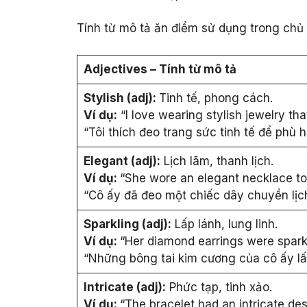
Tính từ mô tả ăn điểm sử dụng trong chủ 
Adjectives – Tính từ mô tả
Stylish (adj):
Tinh tế, phong cách.
Ví dụ:
“I love wearing stylish jewelry th
“Tôi thích đeo trang sức tinh tế để phù 
Elegant (adj):
Lịch lãm, thanh lịch.
Ví dụ:
“She wore an elegant necklace to 
“Cô ấy đã đeo một chiếc dây chuyền lịch
Sparkling (adj):
Lấp lánh, lung linh.
Ví dụ:
“Her diamond earrings were sparkl
“Những bông tai kim cương của cô ấy lấ
Intricate (adj):
Phức tạp, tinh xảo.
Ví dụ:
“The bracelet had an intricate desi