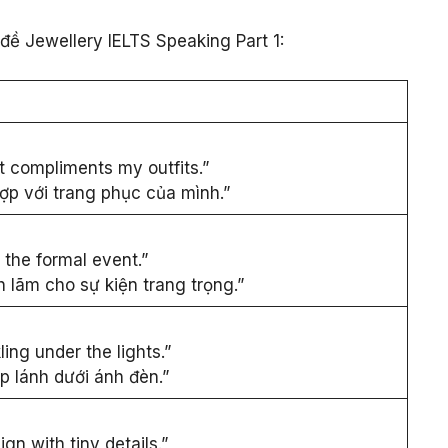
đề Jewellery IELTS Speaking Part 1:
at compliments my outfits.”
hợp với trang phục của mình.”
the formal event.”
 lãm cho sự kiện trang trọng.”
ing under the lights.”
p lánh dưới ánh đèn.”
gn with tiny details.”