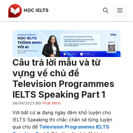
Chuyển
Men
đến
nội
dung
Giới thiệu
Học IELTS
IELTS Speaking
Blog
Câu trả lời mẫu và từ
IELTS Writing
Review
vựng về chủ đề
IELTS Listening
Liên hệ
Television Programmes
IELTS Reading
IELTS Speaking Part 1
Từ vựng
08/09/2023
Bởi
Phat Minh
Ngữ pháp
Với bất cứ ai đang ngày đêm khổ luyện cho
Tài liệu
IELTS Speaking thì chắc chắn sẽ từng luyện
qua chủ đề
Television Programmes IELTS