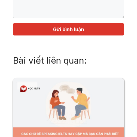
Họ
Địa
tên
chỉ
email
Bài viết liên quan: