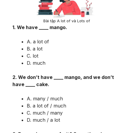
Bài tập A lot of và Lots of
1. We have ____ mango.
A. a lot of
B. a lot
C. lot
D. much
2. We don’t have ____ mango, and we don’t
have ____ cake.
A. many / much
B. a lot of / much
C. much / many
D. much / a lot