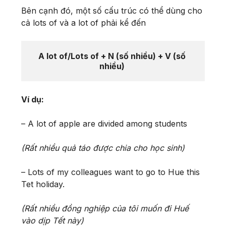
Bên cạnh đó, một số cấu trúc có thể dùng cho
cả lots of và a lot of phải kể đến
A lot of/Lots of + N (số nhiều) + V (số 
nhiều) 
Ví dụ:
– A lot of apple are divided among students
(Rất nhiều quả táo được chia cho học sinh)
– Lots of my colleagues want to go to Hue this
Tet holiday.
(Rất nhiều đồng nghiệp của tôi muốn đi Huế
vào dịp Tết này)