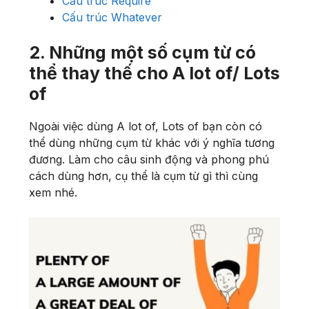
Cấu trúc Require
Cấu trúc Whatever
2. Những một số cụm từ có
thể thay thế cho A lot of/ Lots
of
Ngoài việc dùng A lot of, Lots of bạn còn có
thể dùng những cụm từ khác với ý nghĩa tương
đương. Làm cho câu sinh động và phong phú
cách dùng hơn, cụ thể là cụm từ gì thì cùng
xem nhé.