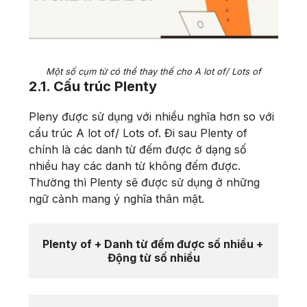
Một số cụm từ có thể thay thế cho A lot of/ Lots of
2.1. Cấu trúc Plenty
Pleny được sử dụng với nhiều nghĩa hơn so với
cấu trúc A lot of/ Lots of. Đi sau Plenty of
chính là các danh từ đếm được ở dạng số
nhiều hay các danh từ không đếm được.
Thường thì Plenty sẽ được sử dụng ở những
ngữ cảnh mang ý nghĩa thân mật.
Plenty of + Danh từ đếm được số nhiều + 
Động từ số nhiều