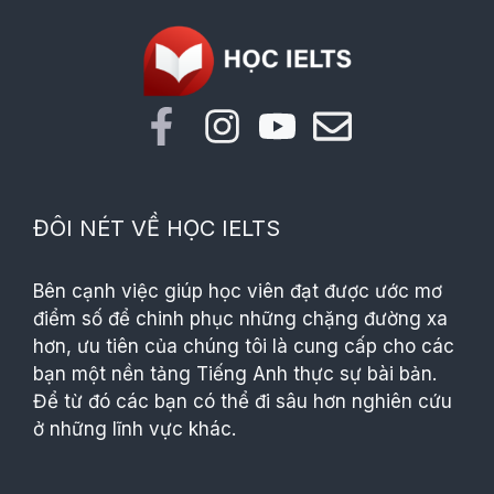
ĐÔI NÉT VỀ HỌC IELTS
Bên cạnh việc giúp học viên đạt được ước mơ
điểm số để chinh phục những chặng đường xa
hơn, ưu tiên của chúng tôi là cung cấp cho các
bạn một nền tảng Tiếng Anh thực sự bài bản.
Để từ đó các bạn có thể đi sâu hơn nghiên cứu
ở những lĩnh vực khác.