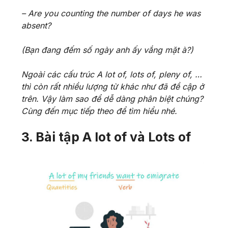
– Are you counting the number of days he was
absent?
(Bạn đang đếm số ngày anh ấy vắng mặt à?)
Ngoài các cấu trúc A lot of, lots of, pleny of, …
thì còn rất nhiều lượng từ khác như đã đề cập ở
trên. Vậy làm sao để dễ dàng phân biệt chúng?
Cùng đến mục tiếp theo để tìm hiểu nhé.
3. Bài tập A lot of và Lots of