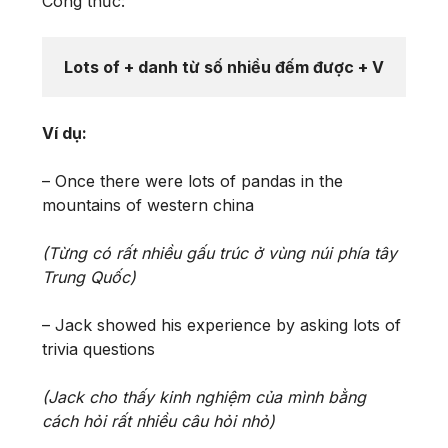
Công thức:
Lots of + danh từ số nhiều đếm được + V
Ví dụ:
– Once there were lots of pandas in the
mountains of western china
(Từng có rất nhiều gấu trúc ở vùng núi phía tây
Trung Quốc)
– Jack showed his experience by asking lots of
trivia questions
(Jack cho thấy kinh nghiệm của mình bằng
cách hỏi rất nhiều câu hỏi nhỏ)