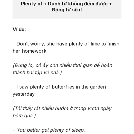
Plenty of + Danh từ không đếm được + 
Động từ số ít
Ví dụ:
– Don’t worry, she have plenty of time to finish
her homework.
(Đừng lo, cô ấy còn nhiều thời gian để hoàn
thành bài tập về nhà.)
– I saw plenty of butterflies in the garden
yesterday.
(Tôi thấy rất nhiều bướm ở trong vườn ngày
hôm qua.)
– You better get plenty of sleep.