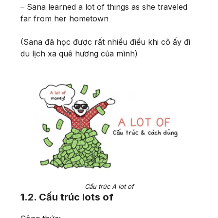
– Sana learned a lot of things as she traveled
far from her hometown
(Sana đã học được rất nhiều điều khi cô ấy đi
du lịch xa quê hương của mình)
Cấu trúc A lot of
1.2. Cấu trúc lots of