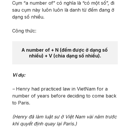
Cụm “a number of” có nghĩa là “có một số”, đi
sau cụm này luôn luôn là danh từ đếm đang ở
dạng số nhiều.
Công thức:
A number of + N (đếm được ở dạng số 
nhiều) + V (chia dạng số nhiều).
Ví dụ:
–
Henry had practiced law in VietNam for a
number of years before deciding to come back
to Paris.
(Henry đã làm luật sư ở Việt Nam vài năm trước
khi quyết định quay lại Paris.)