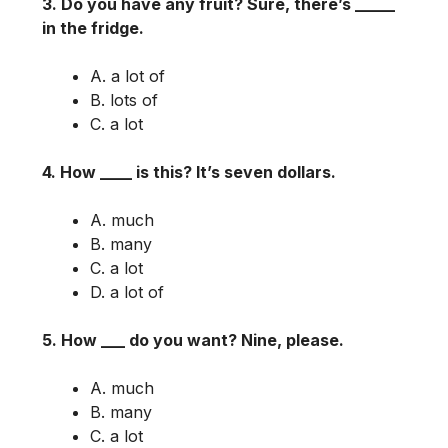
3. Do you have any fruit? Sure, there’s _____
in the fridge.
A. a lot of
B. lots of
C. a lot
4. How ____ is this? It’s seven dollars.
A. much
B. many
C. a lot
D. a lot of
5. How ___ do you want? Nine, please.
A. much
B. many
C. a lot