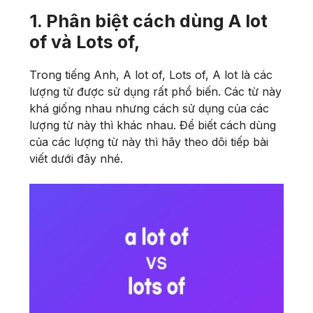
1. Phân biệt cách dùng A lot
of và Lots of,
Trong tiếng Anh, A lot of, Lots of, A lot là các
lượng từ được sử dụng rất phổ biến. Các từ này
khá giống nhau nhưng cách sử dụng của các
lượng từ này thì khác nhau. Để biết cách dùng
của các lượng từ này thì hãy theo dõi tiếp bài
viết dưới đây nhé.