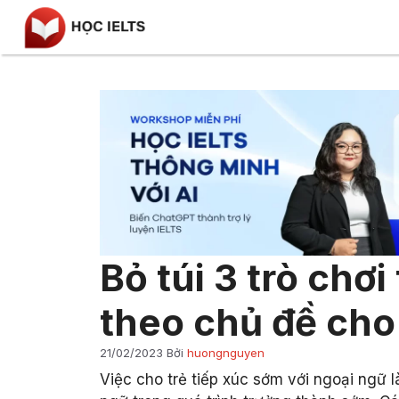
Chuyển
đến
nội
dung
Bỏ túi 3 trò chơ
theo chủ đề cho
21/02/2023
Bởi
huongnguyen
Việc cho trẻ tiếp xúc sớm với ngoại ngữ l