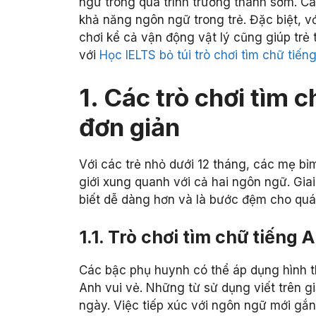
ngữ trong quá trình trưởng thành sớm. Các
khả năng ngôn ngữ trong trẻ. Đặc biệt, với
chơi kể cả vận động vật lý cũng giúp trẻ
với
Học IELTS bỏ túi trò chơi tìm chữ tiế
1. Các trò chơi tìm 
đơn giản
Với các trẻ nhỏ dưới 12 tháng, các mẹ bỉm
giới xung quanh với cả hai ngôn ngữ. Giai
biết dễ dàng hơn và là bước đệm cho quá t
1.1. Trò chơi tìm chữ tiếng 
Các bậc phụ huynh có thể áp dụng hình t
Anh vui vẻ. Những từ sử dụng viết trên 
ngày. Việc tiếp xúc với ngôn ngữ mới gắn