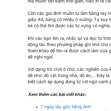
mẹ muốn tiết kiệm thời gian, việc in ra cá
Còn các gia đình muốn tự làm bằng tay nên
giấy A4, bảng có nhiều ô vuông. Tự suy ng
bé có thể tìm được các từ vựng có nghĩa
Khi các bạn tìm ra, nhắc lại và đọc to tro
động tác theo phương pháp ghi nhớ chủ độ
tham khảo để tìm ra được cách làm vừa gi
để nghỉ ngơi.
Với dạng trò chơi ô chữ, các nghiên cứu
đề như: đồ vật trong nhà, đồ ăn,… Đây là 
biết cách áp dụng đúng từ với ngữ cảnh 
Xem thêm các bài viết khác:
7 ngày lấy gốc tiếng Anh