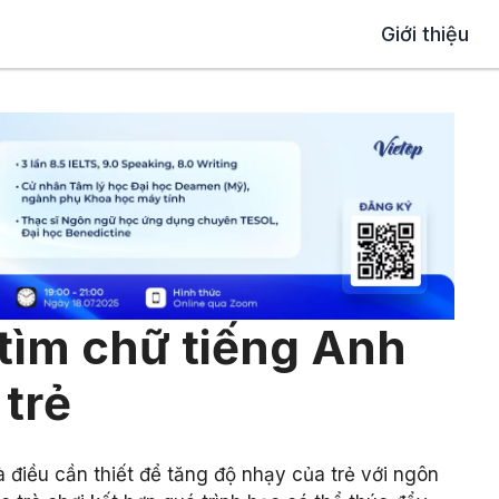
Giới thiệu
i tìm chữ tiếng Anh
 trẻ
à điều cần thiết để tăng độ nhạy của trẻ với ngôn