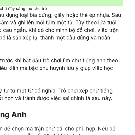
 chữ đầy sáng tạo cho trẻ
sử dụng loại bìa cứng, giấy hoặc thẻ ép nhựa. Sau
m và ghi lên mỗi tấm một từ. Tùy theo lứa tuổi,
 câu ngắn. Khi có cho mình bộ đồ chơi, việc trộn
 bé là sắp xếp lại thành một câu đúng và hoàn
rước khi bắt đầu trò chơi tìm chữ tiếng anh theo
điều kiện mà bậc phụ huynh lưu ý giúp việc học
 tự từ một từ có nghĩa. Trò chơi xếp chữ tiếng
t hơn và tránh được việc sai chính tả sau này.
iếng Anh
on để chọn ma trận chữ cái cho phù hợp. Nếu bố