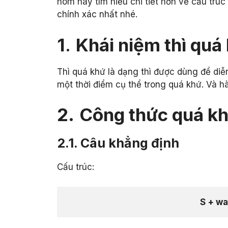
hôm nay tìm hiểu chi tiết hơn về cấu trú
chính xác nhất nhé.
1
.
Khái niệm thì quá
Thì quá khứ là dạng thì được dùng để diễ
một thời điểm cụ thể trong quá khứ. Và h
2.
Công thức quá kh
2.1. Câu khẳng định
Cấu trúc:
S + wa