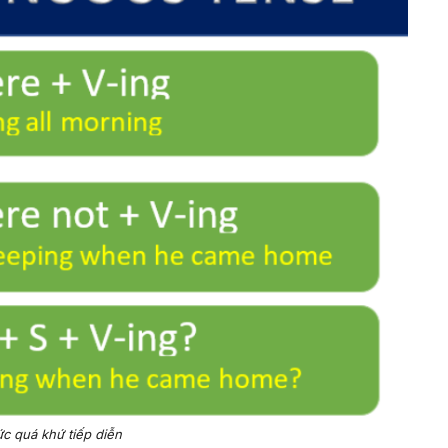
c quá khứ tiếp diễn