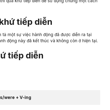
c thì quá khứ tiếp diễn để sử dụng chúng một cách
 khứ tiếp diễn
n tả một sự việc hành động đã được diễn ra tại
ành động này đã kết thúc và không còn ở hiện tại.
ứ tiếp diễn
s/were + V-ing