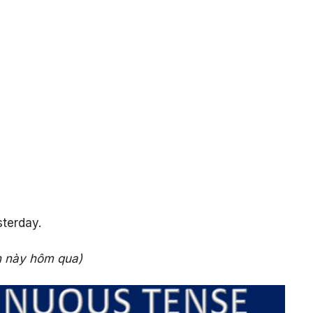
sterday.
an này hôm qua)