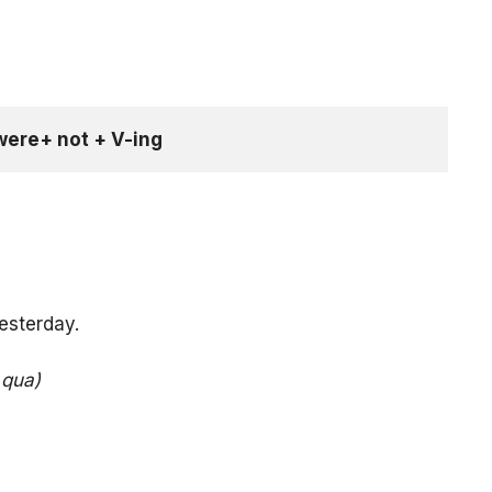
ere+ not + V-ing
esterday.
 qua)