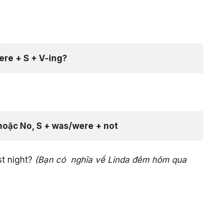
re + S + V-ing?
hoặc No, S + was/were + not
st night?
(Bạn có nghĩa về Linda đêm hôm qua