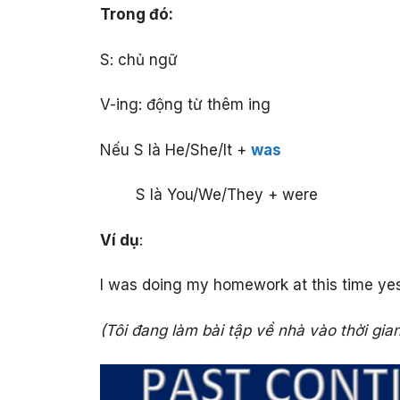
Trong đó:
S: chủ ngữ
V-ing: động từ thêm ing
Nếu S là He/She/It +
was
S là You/We/They + were
Ví dụ
:
I was doing my homework at this time ye
(Tôi đang làm bài tập về nhà vào thời gi