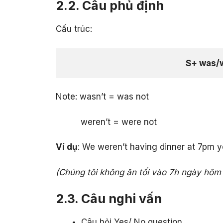
2.2. Câu phủ định
Cấu trúc:
S+ was/w
Note: wasn’t = was not
weren’t = were not
Ví dụ
: We weren’t having dinner at 7pm y
(Chúng tôi không ăn tối vào 7h ngày hôm
2.3. Câu nghi vấn
Câu hỏi Yes/ No question