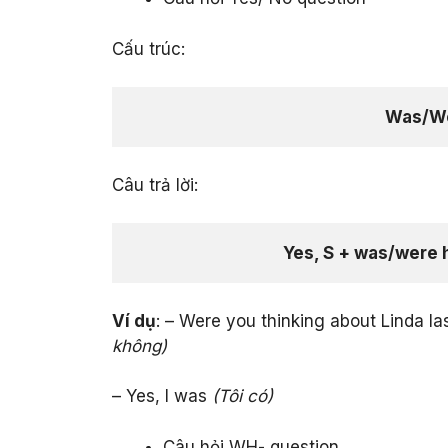
Cấu trúc:
Was/We
Câu trả lời:
Yes, S + was/were 
Ví dụ
: – Were you thinking about Linda la
không)
– Yes, I was
(Tôi có)
Câu hỏi WH- question