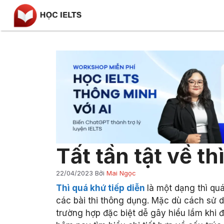
Chuyển
đến
nội
dung
Tất tần tật về th
22/04/2023
Bởi
Mai Ngọc
Thì quá khứ tiếp diễn
là một dạng thì qu
các bài thi thông dụng. Mặc dù cách sử
trường hợp đặc biệt dễ gây hiểu lầm khi