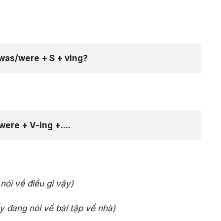
as/were + S + ving?
ere + V-ing +....
nói về điều gì vậy)
y đang nói về bài tập về nhà)