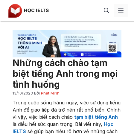
Chuyển
Men
đến
nội
dung
Giới thiệu
Học IELTS
IELTS Speaking
Blog
Những cách chào tạm
IELTS Writing
Review
biệt tiếng Anh trong mọi
IELTS Listening
Liên hệ
tình huống
IELTS Reading
13/10/2023
Bởi
Phat Minh
Từ vựng
Trong cuộc sống hàng ngày, việc sử dụng tiếng
Ngữ pháp
Anh để giao tiếp đã trở nên rất phổ biến. Chính
vì vậy, việc biết cách chào
tạm biệt tiếng Anh
Tài liệu
là điều hết sức quan trọng. Bài viết này,
Học
IELTS
sẽ giúp bạn hiểu rõ hơn về những cách