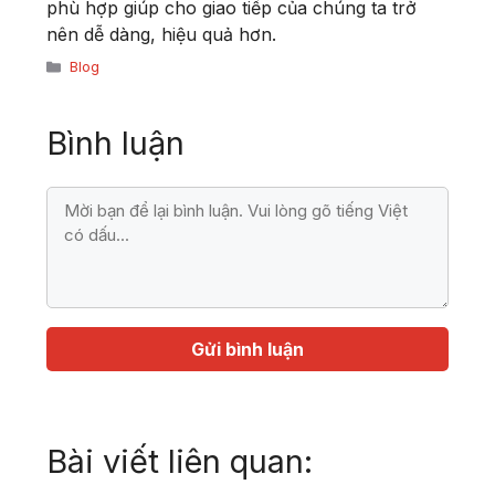
phù hợp giúp cho giao tiếp của chúng ta trở
nên dễ dàng, hiệu quả hơn.
Danh
Blog
mục
Bình luận
Bình
luận
Họ
Địa
tên
chỉ
email
Bài viết liên quan: