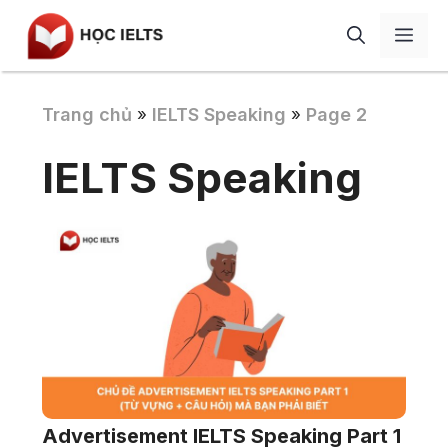
Chuyển
Men
đến
nội
dung
Giới thiệu
Trang chủ
IELTS Speaking
Page 2
»
»
Học IELTS
IELTS Speaking
IELTS Speaking
Blog
IELTS Writing
Review
IELTS Listening
Liên hệ
IELTS Reading
Từ vựng
Ngữ pháp
Tài liệu
Advertisement IELTS Speaking Part 1