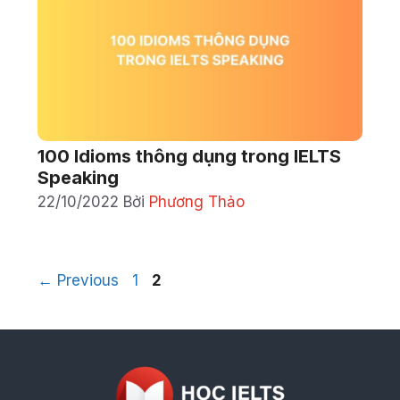
100 Idioms thông dụng trong IELTS
Speaking
22/10/2022
Bởi
Phương Thảo
Điều
Page
Page
←
Previous
1
2
hướng
bài
viết