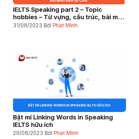
IELTS Speaking part 2 – Topic
hobbies – Từ vựng, cấu trúc, bài mẫu
hay
31/08/2023
Bởi
Phat Minh
Bật mí Linking Words in Speaking
IELTS hữu ích
29/08/2023
Bởi
Phat Minh