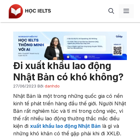
Chuyển
Men
đến
nội
dung
Giới thiệu
Học IELTS
IELTS Speaking
Blog
Đi xuất khẩu lao động
IELTS Writing
Review
Nhật Bản có khó không?
IELTS Listening
Liên hệ
27/06/2023
Bởi
danhdo
IELTS Reading
Nhật Bản là một trong những quốc gia có nền
Từ vựng
kinh tế phát triển hàng đầu thế giới. Người Nhật
Bản rất nghiêm túc và tỉ mỉ trong công việc, vì
Ngữ pháp
thế rất nhiều lao động thường thắc mắc điều
Tài liệu
kiện đi
xuất khẩu lao động Nhật Bản
là gì và
những khó khăn có thể gặp phải khi đi XKLĐ.