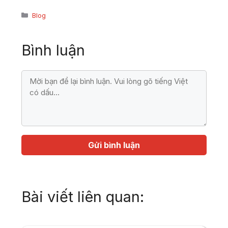
Danh
Blog
mục
Bình luận
Bình
luận
Họ
Địa
tên
chỉ
email
Bài viết liên quan: